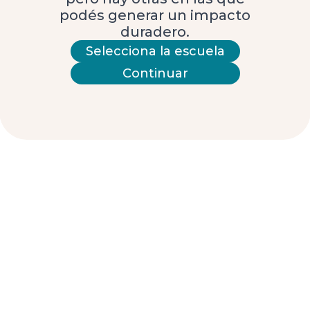
podés generar un impacto
duradero.
esto
Selecciona la escuela
Continuar
Acerca de patrocinar una escuela
Fotos de la escuela