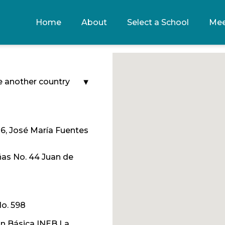
Home
About
Select a School
Mee
 another country
26, José María Fuentes
ñas No. 44 Juan de
No. 598
ón Básica INEB La