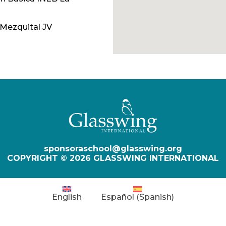
 Mezquital JV
.843 Bertha Herrera de
EB Tierra Blanca
594-B
El Mezquital JM
República Oriental del
sponsoraschool@glasswing.org
COPYRIGHT © 2026 GLASSWING INTERNATIONAL
 843, Bertha Herrera de
ierra Blanca
English
Español
(
Spanish
)
o. 146 Lic. Eduardo