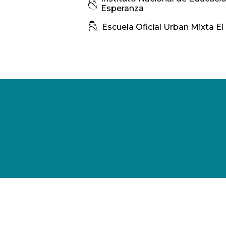
Esperanza
Escuela Oficial Urban Mixta El
Escuela Oficial Rural Mixta No
Ruano J.V.
Escuela Oficial Rural Mixta IN
Escuela Oficial Urbana Mixta 
Escuela Oficial Urbana Mixta 
Escuela Oficial Urbana No. 32 
Uruguay
Escuela Oficial Rural Mixta No.
Ruano J.M.
Escuela Oficial Urbana Mixta T
Escuela Oficial Urbana Mixta N
Cáceres Lehnhoff